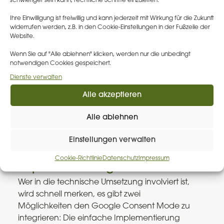
Unternehmen auf jeden Fall, ob die
schwieriger sein kann, rechtliche Schritte einzuleiten.
Umsetzung durch das Tool auch wirksam ist, z.
Ihre Einwilligung ist freiwillig und kann jederzeit mit Wirkung für die Zukunft
B. mit dem
Webseiten-Audit
-Tool des
widerrufen werden, z.B. in den Cookie-Einstellungen in der Fußzeile der
European Data Protection Board oder einen
Website.
darauf spezialisierten Dienstleister.
Wenn Sie auf "Alle ablehnen" klicken, werden nur die unbedingt
notwendigen Cookies gespeichert.
Weiterhin schreibt die Google-Richtlinie vor,
und auch dies ergibt sich bereits aus den
Dienste verwalten
Transparenzpflichten der DSGVO, dass die
Alle akzeptieren
Nutzer umfassend über die Verarbeitung und
vor allem Weitergabe zu Werbezwecken
Alle ablehnen
informiert werden sollen. Es gilt also auch die
Datenschutzinformationen anzupassen.
Einstellungen verwalten
Einfach und erweiterte
Cookie-Richtlinie
Datenschutz
Impressum
Implementierung
Wer in die technische Umsetzung involviert ist,
wird schnell merken, es gibt zwei
Möglichkeiten den Google Consent Mode zu
integrieren: Die einfache Implementierung