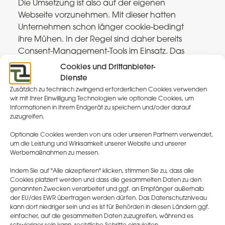
Die Umsetzung ist also auf der eigenen
Webseite vorzunehmen. Mit dieser hatten
Unternehmen schon länger cookie-bedingt
ihre Mühen. In der Regel sind daher bereits
Consent-Management-Tools im Einsatz. Das
hilft nun. Denn die gängigen Anbieter von
Cookies und Drittanbieter-
solchen Diensten zum Consent-Management
Dienste
sind mittlerweile auch mit dem Google
Zusätzlich zu technisch zwingend erforderlichen Cookies verwenden
Consent Mode kompatibel. Entweder haben
wir mit Ihrer Einwilligung Technologien wie optionale Cookies, um
Informationen in Ihrem Endgerät zu speichern und/oder darauf
sich in diesen Tools automatisch Einstellungen
zuzugreifen.
geändert, so dass Sie die entsprechenden
neuen Konfigurationen wie gewohnt in der
Optionale Cookies werden von uns oder unseren Partnern verwendet,
um die Leistung und Wirksamkeit unserer Website und unserer
Konsole vornehmen können. Oder die
Werbemaßnahmen zu messen.
Anbieter informieren zu technischen
Einstellungen oder Upgrades, die zunächst
Indem Sie auf "Alle akzeptieren" klicken, stimmen Sie zu, dass alle
Cookies platziert werden und dass die gesammelten Daten zu den
vorzunehmen wären. Sprechen Sie bei
genannten Zwecken verarbeitet und ggf. an Empfänger außerhalb
Zweifeln am besten Ihren Anbieter an.
der EU/des EWR übertragen werden dürfen. Das Datenschutzniveau
kann dort niedriger sein und es ist für Behörden in diesen Ländern ggf.
Kontrollieren können und sollten
einfacher, auf die gesammelten Daten zuzugreifen, während es