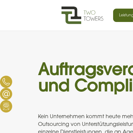
Skip
to
Leistun
content
Auftragsver
und Compl
Kein Unternehmen kommt heute meh
Outsourcing von Unterstützungsleistung
einzelne Dienstleistungen, die an Ag