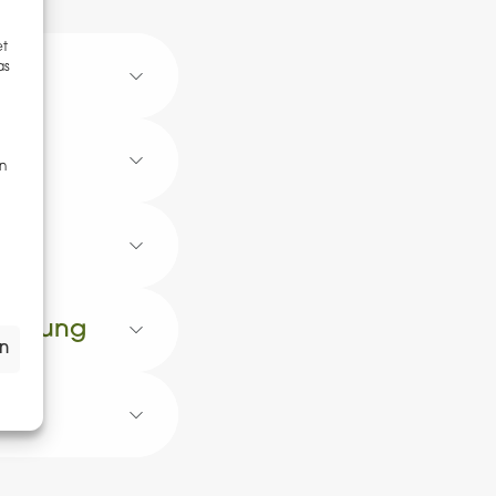
et
as
en
hätzung
en