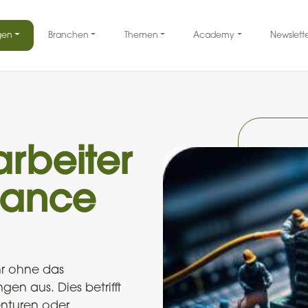
gen
Branchen
Themen
Academy
Newslett
arbeiter
iance
r ohne das
en aus. Dies betrifft
enturen oder