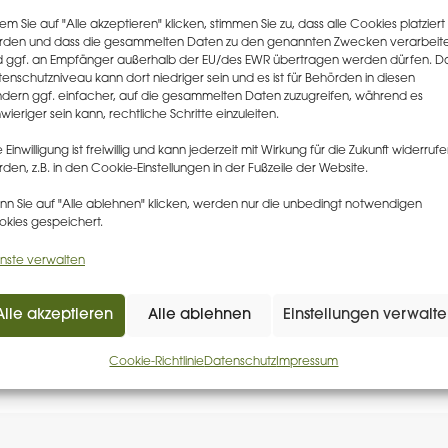
em Sie auf "Alle akzeptieren" klicken, stimmen Sie zu, dass alle Cookies platziert
rden und dass die gesammelten Daten zu den genannten Zwecken verarbeit
 ggf. an Empfänger außerhalb der EU/des EWR übertragen werden dürfen. D
er- & Vertragsmanagement
enschutzniveau kann dort niedriger sein und es ist für Behörden in diesen
dern ggf. einfacher, auf die gesammelten Daten zuzugreifen, während es
wieriger sein kann, rechtliche Schritte einzuleiten.
& Audits
e Einwilligung ist freiwillig und kann jederzeit mit Wirkung für die Zukunft widerruf
den, z.B. in den Cookie-Einstellungen in der Fußzeile der Website.
n Sie auf "Alle ablehnen" klicken, werden nur die unbedingt notwendigen
erhandlung von Verträgen
kies gespeichert.
nste verwalten
pact Assessment & Datenschutzfolgenabsc
Alle akzeptieren
Alle ablehnen
Einstellungen verwalt
Cookie-Richtlinie
Datenschutz
Impressum
r Support