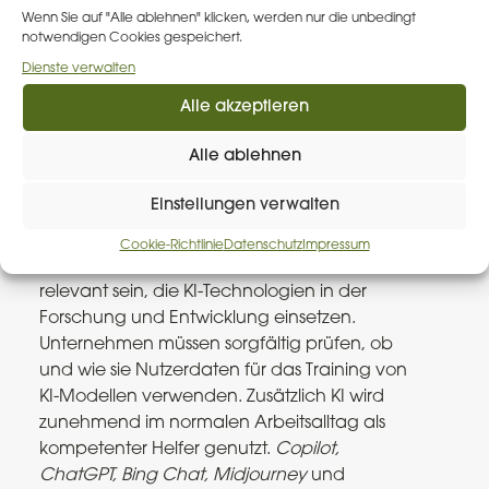
Die Schnittmengen mit der DSGVO müssen
Wenn Sie auf "Alle ablehnen" klicken, werden nur die unbedingt
erst noch klar definiert und dafür geeignete
notwendigen Cookies gespeichert.
Lösungen gefunden werden.
Hier
geben wir
Dienste verwalten
einen ersten Überblick zum neuen Gesetz.
Alle akzeptieren
KI-Regulierung
Alle ablehnen
Der AI Act definiert vier Risikostufen für KI-
Vorhaben, wobei die Zuordnung zu einer
Einstellungen verwalten
Risikostufe die entsprechenden Compliance-
Verpflichtungen bestimmt. Dies wird
Cookie-Richtlinie
Datenschutz
Impressum
insbesondere für Pharmaunternehmen
relevant sein, die KI-Technologien in der
Forschung und Entwicklung einsetzen​
​.
Unternehmen müssen sorgfältig prüfen, ob
und wie sie Nutzerdaten für das Training von
KI-Modellen verwenden. Zusätzlich KI wird
zunehmend im normalen Arbeitsalltag als
kompetenter Helfer genutzt.
Copilot,
ChatGPT, Bing Chat, Midjourney
und