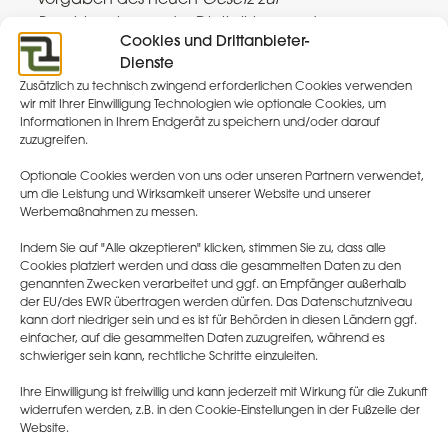
Beschleunigung der Digitalisierung des
Cookies und Drittanbieter-
Gesundheitswesens
(
Digital-Gesetz
) zu
Dienste
beachten.
Zusätzlich zu technisch zwingend erforderlichen Cookies verwenden
wir mit Ihrer Einwilligung Technologien wie optionale Cookies, um
EU Data Act
Informationen in Ihrem Endgerät zu speichern und/oder darauf
Der Data Act schafft neue Grundregeln für
zuzugreifen.
den Zugang und die Nutzung von Daten aus
Optionale Cookies werden von uns oder unseren Partnern verwendet,
vernetzten Produkten und Diensten in der EU.
um die Leistung und Wirksamkeit unserer Website und unserer
Auch im Bereich der Medizintechnik und
Werbemaßnahmen zu messen.
klinischen Forschung gewinnen Smart
Indem Sie auf "Alle akzeptieren" klicken, stimmen Sie zu, dass alle
Devices und verbundene Dienste rasant an
Cookies platziert werden und dass die gesammelten Daten zu den
Bedeutung. Dies bietet die Chance,
genannten Zwecken verarbeitet und ggf. an Empfänger außerhalb
der EU/des EWR übertragen werden dürfen. Das Datenschutzniveau
vollkommen neue und innovative Wege zu
kann dort niedriger sein und es ist für Behörden in diesen Ländern ggf.
gehen. Bei der Umsetzung müssen
einfacher, auf die gesammelten Daten zuzugreifen, während es
Unternehmen prüfen, welche ihrer Produkte
schwieriger sein kann, rechtliche Schritte einzuleiten.
und Dienste von der neuen
Ihre Einwilligung ist freiwillig und kann jederzeit mit Wirkung für die Zukunft
Digitalgesetzgebung betroffen sind und
widerrufen werden, z.B. in den Cookie-Einstellungen in der Fußzeile der
entsprechende Anpassungen vornehmen​
​.
Website.