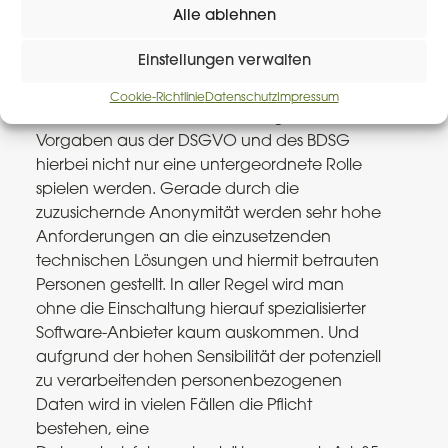
Alle ablehnen
machen können und wie die Meldestelle
damit umzugehen hat.
Einstellungen verwalten
Der datenschutzrechtlich versierte Leser kann
Cookie-Richtlinie
Datenschutz
Impressum
sich denken, dass die Einhaltung der
Vorgaben aus der DSGVO und des BDSG
hierbei nicht nur eine untergeordnete Rolle
spielen werden. Gerade durch die
zuzusichernde Anonymität werden sehr hohe
Anforderungen an die einzusetzenden
technischen Lösungen und hiermit betrauten
Personen gestellt. In aller Regel wird man
ohne die Einschaltung hierauf spezialisierter
Software-Anbieter kaum auskommen. Und
aufgrund der hohen Sensibilität der potenziell
zu verarbeitenden personenbezogenen
Daten wird in vielen Fällen die Pflicht
bestehen, eine