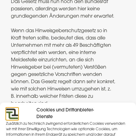
Das Gesetz muss nun noch den Bundesrat
passieren, allerdings werden hier keine
grundlegenden Änderungen mehr erwartet.
Wenn das Hinweisgeberschutzgesetz so in
Kraft treten sollte, bedeutet dies, dass alle
Unternehmen mit mehr als 49 Beschäftigten
verpflichtet sein werden, eine interne
Meldestelle einzurichten, an die sich
Hinweisgeber bei (vermuteten) Verstößen
gegen gesetzliche Vorschriften wenden
können. Das Gesetz regelt dann sehr konkret,
wie mit solchen Hinweisen umzugehen ist, z.
B. innerhalb welcher Fristen diese zu
bearbeiten sind.
Cookies und Drittanbieter-
Dienste
Umzusetzen sind die dort gemachten
Zusätzlich zu technisch zwingend erforderlichen Cookies verwenden
Vorgaben innerhalb von drei Monaten nach
wir mit Ihrer Einwilligung Technologien wie optionale Cookies, um
der Verkündung im Bundesgesetzblatt (also
Informationen in Ihrem Endgerät zu speichern und/oder darauf