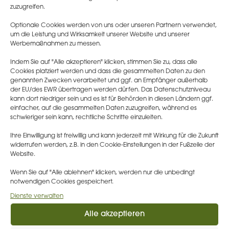
nachdem der Bundesrat zugestimmt hat und
zuzugreifen.
das Gesetz dort veröffentlicht wurde). Für
Optionale Cookies werden von uns oder unseren Partnern verwendet,
kleinere Unternehmen mit bis zu 250
um die Leistung und Wirksamkeit unserer Website und unserer
Beschäftigten gilt in jedem Fall eine
Werbemaßnahmen zu messen.
verlängerte Umsetzungsfrist bis zum 17.
Indem Sie auf "Alle akzeptieren" klicken, stimmen Sie zu, dass alle
Dezember 2023.
Cookies platziert werden und dass die gesammelten Daten zu den
genannten Zwecken verarbeitet und ggf. an Empfänger außerhalb
der EU/des EWR übertragen werden dürfen. Das Datenschutzniveau
Der vom Bundestag beschlossene Entwurf
kann dort niedriger sein und es ist für Behörden in diesen Ländern ggf.
bestimmt, im Gegensatz zum vorherigen
einfacher, auf die gesammelten Daten zuzugreifen, während es
Regierungsentwurf, dass die betroffenen
schwieriger sein kann, rechtliche Schritte einzuleiten.
Unternehmen auch anonyme Hinweise
Ihre Einwilligung ist freiwillig und kann jederzeit mit Wirkung für die Zukunft
zwingend bearbeiten müssen.
widerrufen werden, z.B. in den Cookie-Einstellungen in der Fußzeile der
Die Umsetzung des Gesetzes im
Website.
Unternehmen ist eine interdisziplinäre Übung.
Wenn Sie auf "Alle ablehnen" klicken, werden nur die unbedingt
Sie beginnt damit, eine interne Meldestelle
notwendigen Cookies gespeichert.
einzurichten. Danach müssen Schritt für
Dienste verwalten
Schritt Prozesse und technische Lösungen
Alle akzeptieren
gestaltet und mit Leben gefüllt werden,
welche regeln, wie Hinweisgeber Eingaben