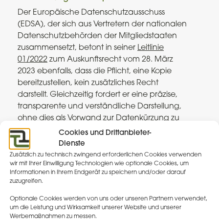
Der Europäische Datenschutzausschuss
(EDSA), der sich aus Vertretern der nationalen
Datenschutzbehörden der Mitgliedstaaten
zusammensetzt, betont in seiner
Leitlinie
01/2022
zum Auskunftsrecht vom 28. März
2023 ebenfalls, dass die Pflicht, eine Kopie
bereitzustellen, kein zusätzliches Recht
darstellt. Gleichzeitig fordert er eine präzise,
transparente und verständliche Darstellung,
ohne dies als Vorwand zur Datenkürzung zu
nutzen. Ob eine Zusammenstellung oder eine
Cookies und Drittanbieter-
Dokumentkopie verständlicher ist, ist nach
Dienste
Auffassung des EDSA im Einzelfall zu
Zusätzlich zu technisch zwingend erforderlichen Cookies verwenden
wir mit Ihrer Einwilligung Technologien wie optionale Cookies, um
entscheiden.
Informationen in Ihrem Endgerät zu speichern und/oder darauf
Auch das Bayerische Landesamt für
zuzugreifen.
Datenschutzaufsicht (BayLDA) erklärt in
Optionale Cookies werden von uns oder unseren Partnern verwendet,
seiner
Information für datenschutzrechtlich
um die Leistung und Wirksamkeit unserer Website und unserer
Verantwortliche zum Recht auf Auskunft
Werbemaßnahmen zu messen.