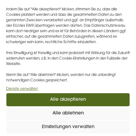
gemäß Art. 15 DSGVO
vom Dezember 2024,
Indem Sie auf "Alle akzeptieren" klicken, stimmen Sie zu, dass alle
dass „Kopie“ i. S. d. Art. 15 Abs. 3 DSGVO
Cookies platziert werden und dass die gesammelten Daten zu den
nicht bedeutet, dass der Verantwortliche eine
genannten Zwecken verarbeitet und ggf. an Empfänger außerhalb
der EU/des EWR übertragen werden dürfen. Das Datenschutzniveau
„Fotokopie“ zur Verfügung stellen muss,
kann dort niedriger sein und es ist für Behörden in diesen Ländern ggf.
sondern eine strukturierte Wiedergabe der
einfacher, auf die gesammelten Daten zuzugreifen, während es
auf die betroffene Person bezogenen Daten
schwieriger sein kann, rechtliche Schritte einzuleiten.
zur Verfügung zu stellen hat. Das BayLDA
Ihre Einwilligung ist freiwillig und kann jederzeit mit Wirkung für die Zukunft
bezieht sich in seinen Hinweisen auf die oben
widerrufen werden, z.B. in den Cookie-Einstellungen in der Fußzeile der
aufgeführte Entscheidung des EuGH vom 4.
Website.
Mai 2023 und bestätigt, dass
Wenn Sie auf "Alle ablehnen" klicken, werden nur die unbedingt
Dokumentauszüge oder ganze Dokumente
notwendigen Cookies gespeichert.
ausnahmsweise dann bereitzustellen sind,
Dienste verwalten
wenn dies unerlässlich ist, um die wirksame
Alle akzeptieren
Ausübung der Betroffenenrechte zu
ermöglichen.
Alle ablehnen
Im Rahmen der dritten koordinierten Prüfung
der Datenschutzbehörden zur Umsetzung
Einstellungen verwalten
des Rechts auf Auskunft gem. Art. 15 DSGVO