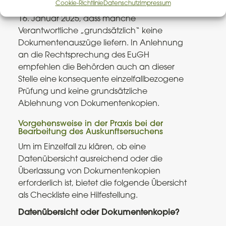
Cookie-Richtlinie
Datenschutz
Impressum
kritisieren diese in ihrem
Abschlussbericht
vom
16. Januar 2025, dass manche
Verantwortliche „grundsätzlich“ keine
Dokumentenauszüge liefern. In Anlehnung
an die Rechtsprechung des EuGH
empfehlen die Behörden auch an dieser
Stelle eine konsequente einzelfallbezogene
Prüfung und keine grundsätzliche
Ablehnung von Dokumentenkopien.
Vorgehensweise in der Praxis bei der
Bearbeitung des Auskunftsersuchens
Um im Einzelfall zu klären, ob eine
Datenübersicht ausreichend oder die
Überlassung von Dokumentenkopien
erforderlich ist, bietet die folgende Übersicht
als Checkliste eine Hilfestellung.
Datenübersicht oder Dokumentenkopie?