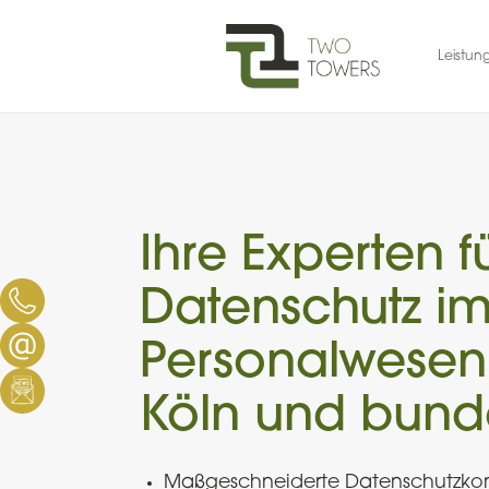
Skip
to
Leistun
content
Ihre Experten f
Datenschutz i
Personalwesen 
Köln und bund
Maßgeschneiderte Datenschutzkonz