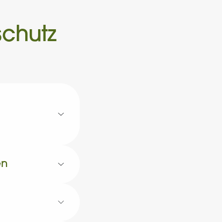
schutz
en