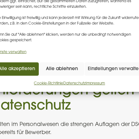
dern ggf. einfacher, auf die gesammelten Daten zuzugreifen, während es
wieriger sein kann, rechtliche Schritte einzuleiten.
e Einwilligung ist freiwillig und kann jederzeit mit Wirkung für die Zukunft widerruf
Analyse:
Maßg
den, z.B. in den Cookie-Einstellungen in der Fußzeile der Website.
Im Erstgespräch analysieren wir
Wir 
n Sie auf "Alle ablehnen" klicken, werden nur die unbedingt notwendigen
lar,
gemeinsam Ihre Situation und
Vors
kies gespeichert.
identifizieren den Handlungsbedarf.
und 
nste verwalten
um.
Alle akzeptieren
Alle ablehnen
Einstellungen verwalt
Cookie-Richtlinie
Datenschutz
Impressum
nforderungen gelten
atenschutz
lten im Personalwesen die strengen Auflagen der D
ereits für Bewerber.