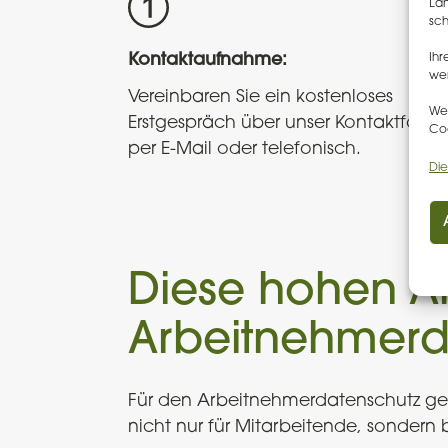
Län
sch
Ihr
Kontaktaufnahme:
wer
Vereinbaren Sie ein kostenloses
Wen
Erstgespräch über unser Kontaktformu
Coo
per E-Mail oder telefonisch.
Die
Diese hohen A
Arbeitnehmerd
Für den Arbeitnehmerdatenschutz ge
nicht nur für Mitarbeitende, sondern b