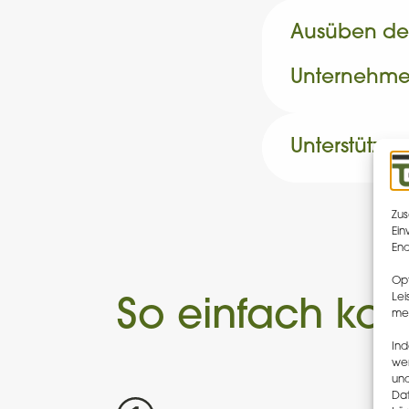
Ausüben der
Unternehmen
Unterstützu
Zus
Ein
End
Opt
Lei
So einfach ko
me
Ind
we
und
Dat