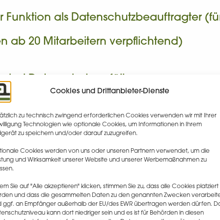
 Funktion als Datenschutzbeauftragter (fü
 ab 20 Mitarbeitern verpflichtend)
ng bei Datenschutzvorfällen
Cookies und Drittanbieter-Dienste
ätzlich zu technisch zwingend erforderlichen Cookies verwenden wir mit Ihrer
willigung Technologien wie optionale Cookies, um Informationen in Ihrem
gerät zu speichern und/oder darauf zuzugreifen.
ionale Cookies werden von uns oder unseren Partnern verwendet, um die
stung und Wirksamkeit unserer Website und unserer Werbemaßnahmen zu
mmen wir ins Gesprä
ssen.
em Sie auf "Alle akzeptieren" klicken, stimmen Sie zu, dass alle Cookies platziert
rden und dass die gesammelten Daten zu den genannten Zwecken verarbeit
 ggf. an Empfänger außerhalb der EU/des EWR übertragen werden dürfen. D
enschutzniveau kann dort niedriger sein und es ist für Behörden in diesen