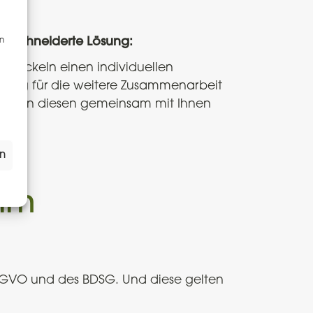
en
eschneiderte Lösung:
entwickeln einen individuellen
chlag für die weitere Zusammenarbeit
setzen diesen gemeinsam mit Ihnen
en
 im
SGVO und des BDSG. Und diese gelten