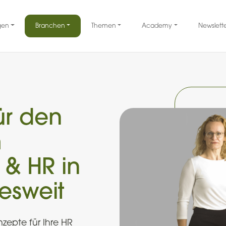
gen
Branchen
Themen
Academy
Newslett
ür den
m
& HR in
esweit
epte für Ihre HR