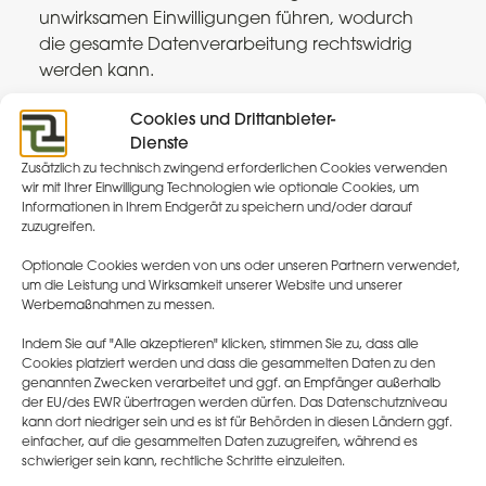
unwirksamen Einwilligungen führen, wodurch
die gesamte Datenverarbeitung rechtswidrig
werden kann.
Unser umfassender Expertenservice
Cookies und Drittanbieter-
Dienste
Als Two Towers Consulting haben wir uns auf
Zusätzlich zu technisch zwingend erforderlichen Cookies verwenden
die rechtssichere Gestaltung von
wir mit Ihrer Einwilligung Technologien wie optionale Cookies, um
Datenschutzerklärungen spezialisiert. Unser
Informationen in Ihrem Endgerät zu speichern und/oder darauf
Service beginnt mit einer detaillierten
zuzugreifen.
Erstanalyse Ihrer bestehenden
Optionale Cookies werden von uns oder unseren Partnern verwendet,
Datenschutzerklärung. Dabei identifizieren
um die Leistung und Wirksamkeit unserer Website und unserer
wir potenzielle Schwachstellen und
Werbemaßnahmen zu messen.
Optimierungsbedarf. Durch die
Indem Sie auf "Alle akzeptieren" klicken, stimmen Sie zu, dass alle
Implementierung automatisierter Prüfroutinen
Cookies platziert werden und dass die gesammelten Daten zu den
stellen wir sicher, dass keine wichtigen
genannten Zwecken verarbeitet und ggf. an Empfänger außerhalb
der EU/des EWR übertragen werden dürfen. Das Datenschutzniveau
Aktualisierungen übersehen werden.
kann dort niedriger sein und es ist für Behörden in diesen Ländern ggf.
einfacher, auf die gesammelten Daten zuzugreifen, während es
Unser Team übernimmt das kontinuierliche
schwieriger sein kann, rechtliche Schritte einzuleiten.
Monitoring rechtlicher Änderungen und