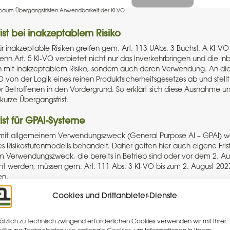
baum Übergangsfristen Anwendbarkeit der KI-VO
st bei inakzeptablem Risiko
 inakzeptable Risiken greifen gem. Art. 113 UAbs. 3 Buchst. A KI-VO 
enn Art. 5 KI-VO verbietet nicht nur das Inverkehrbringen und die I
 mit inakzeptablem Risiko, sondern auch deren Verwendung. An dies
O von der Logik eines reinen Produktsicherheitsgesetzes ab und stell
 Betroffenen in den Vordergrund. So erklärt sich diese Ausnahme u
urze Übergangsfrist.
st für GPAI-Systeme
 mit allgemeinem Verwendungszweck (General Purpose AI – GPAI) w
s Risikostufenmodells behandelt. Daher gelten hier auch eigene Fris
 Verwendungszweck, die bereits in Betrieb sind oder vor dem 2. Au
t werden, müssen gem. Art. 111 Abs. 3 KI-VO bis zum 2. August 20
en.
Cookies und Drittanbieter-Dienste
st für IT-Großsysteme
snahme von den üblichen Risikostufen sieht der Gesetzgeber für K
ätzlich zu technisch zwingend erforderlichen Cookies verwenden wir mit Ihrer
 vor, die gemäß den in Anhang X aufgeführten Rechtsakten erricht