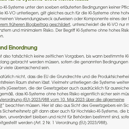
ko-KI-Systeme unter den soeben erläuterten Bedingungen keiner Pflic
 KI-VO unterliegen, gilt gleiches auch für die KI-Systeme ohne hohes
gemeinen Verwendungszweck aufweisen oder Komponente eines der 
rem früheren Blogbeitrag geschildert
, unterscheidet die KI-VO nur m
ztem und minimalem Risiko. Der Begriff KI-Systeme ohne hohes Risi
n.
und Einordnung
 also tatsächlich keine zeitlichen Vorgaben, bis wann bestimmte K
nklang gebracht werden müssen, sofern die genannten Bedingungen z
r viele überraschend sein.
türlich nicht, dass die EU die Grundrechte und die Produktsicherheit
tsfreien Raum stehen lässt. Vielmehr unterliegen die Systeme weite
eits-)Gesetzen, die der Gesetzgeber auch ausdrücklich für ausreiche
gemäß, dass KI-Systeme ohne hohes Risiko eigentlich sicher sein müss
Verordnung (EU) 2023/988 vom 10. Mai 2023 über die allgemeine
it
“ beachten müssen. Hier ist also aus Sicht des Gesetzgebers ein Sic
 Sicherheitsnetz gilt dann aber auch für Hochrisiko-KI-Systeme, die b
n, unverändert bleiben und nicht für Behörden bestimmt sind, sofe
tgestellt werden (Art. 2 Nr. 1 Verordnung (EU) 2023/988).