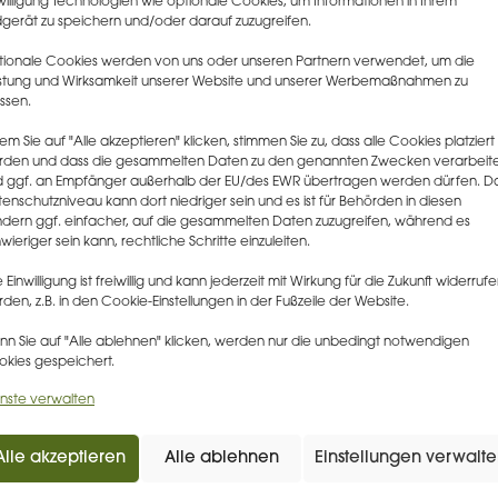
willigung Technologien wie optionale Cookies, um Informationen in Ihrem
 in Verkehr gebracht oder in Betrieb genommen wurden oder werden
gerät zu speichern und/oder darauf zuzugreifen.
 um EU-eigene Großprojekte wie das Visa-Informationssystem oder d
ormationssystem über Drittstaatsangehörige und Staatenlose“. Die hier
ionale Cookies werden von uns oder unseren Partnern verwendet, um die
030 ist daher für die meisten Unternehmen nicht relevant.
stung und Wirksamkeit unserer Website und unserer Werbemaßnahmen zu
ssen.
it bei KI-Systemen mit hohem Risiko
em Sie auf "Alle akzeptieren" klicken, stimmen Sie zu, dass alle Cookies platziert
en betreiben jedoch bereits Hochrisiko-KI-Systeme oder bringen sol
rden und dass die gesammelten Daten zu den genannten Zwecken verarbeit
I-Systeme hat der Gesetzgeber differenzierte Fristen festgelegt.
 ggf. an Empfänger außerhalb der EU/des EWR übertragen werden dürfen. D
enschutzniveau kann dort niedriger sein und es ist für Behörden in diesen
ungen von bereits verwendeten Hochri
dern ggf. einfacher, auf die gesammelten Daten zuzugreifen, während es
n
wieriger sein kann, rechtliche Schritte einzuleiten.
bs. 2 S. 1 KI-VO müssen Betreiber von Hochrisiko-KI-Systemen, die v
e Einwilligung ist freiwillig und kann jederzeit mit Wirkung für die Zukunft widerruf
r gebracht oder in Betrieb genommen
wurden
, die Anforderungen d
den, z.B. in den Cookie-Einstellungen in der Fußzeile der Website.
 diese Systeme nach dem 2. August 2026 „erheblich verändert“ wer
etzgeber unter einer „erheblichen Veränderung“? Hier hilft ein Blick 
n Sie auf "Alle ablehnen" klicken, werden nur die unbedingt notwendigen
kies gespeichert.
 der KI-VO. Erwägungsgrund 128, S. 1 KI-VO erläutert, dass Änderu
ko-KI-System vorgenommen werden und die dessen Konformität mit 
nste verwalten
er Verordnung beeinträchtigen könnten, wie z. B. Änderungen des 
rearchitektur, als wesentliche Änderungen gelten, wobei der Geset
nd „wesentliche“ Änderung synonym versteht.
Alle akzeptieren
Alle ablehnen
Einstellungen verwalt
rden bestimmte Systeme