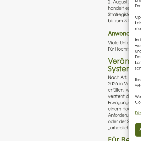
Ein
2. August 2027
End
handelt es sich
Strafregisterinf
Opt
bis zum 31.12.2
Lei
me
Anwendbarke
Ind
Viele Unternehm
we
Für Hochrisiko-K
und
Dat
Veränder
Län
Systeme
sch
Nach Art. 111 A
Ihr
2026 in Verkeh
wer
erfüllen, wenn
versteht der Ges
Wen
Coo
Erwägungsgründe
einem Hochrisi
Die
Anforderungen d
oder der Softwa
„erhebliche“ u
Für Behö