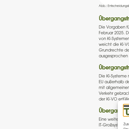
Abb.: Entscheidungs
Übergangsfri
Die Vorgaben für
Februar 2025. D
von KI-Systemen
weicht die KI-V
Grundrechte der
ausgesprochen k
Übergangsfri
Die KI-Systeme
EU außerhalb de
mit allgemeinem
Verkehr gebrach
der KI-VO erfüll
Übergangsfri
Eine weitere Au
Zus
IT-Großsystemen