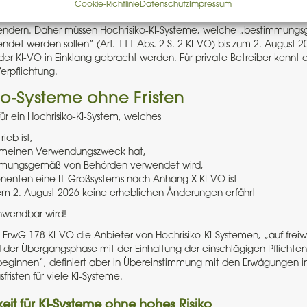
Cookie-Richtlinie
Datenschutz
Impressum
differenziert der Gesetzgeber innerhalb der Hochrisiko-KI-Systeme n
endern. Daher müssen Hochrisiko-KI-Systeme, welche „bestimmung
det werden sollen“ (Art. 111 Abs. 2 S. 2 KI-VO) bis zum 2. August 2
r KI-VO in Einklang gebracht werden. Für private Betreiber kennt 
erpflichtung.
ko-Systeme ohne Fristen
für ein Hochrisiko-KI-System, welches
rieb ist,
emeinen Verwendungszweck hat,
mmungsgemäß von Behörden verwendet wird,
nenten eine IT-Großsystems nach Anhang X KI-VO ist
m 2. August 2026 keine erheblichen Änderungen erfährt
nwendbar wird!
ErwG 178 KI-VO die Anbieter von Hochrisiko-KI-Systemen, „auf freiwil
 der Übergangsphase mit der Einhaltung der einschlägigen Pflichten
eginnen“, definiert aber in Übereinstimmung mit den Erwägungen i
risten für viele KI-Systeme.
it für KI-Systeme ohne hohes Risiko