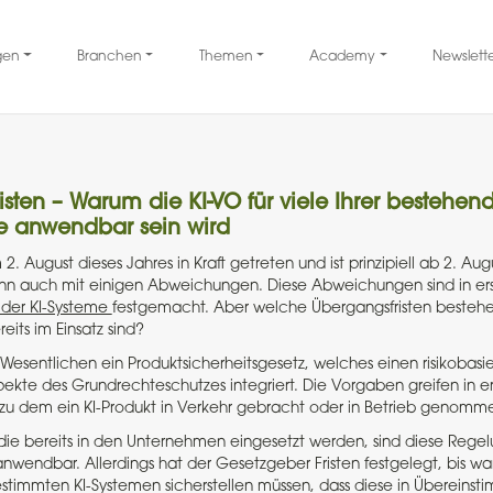
gen
Branchen
Themen
Academy
Newslett
sten – Warum die KI-VO für viele Ihrer bestehend
e anwendbar sein wird
 2. August dieses Jahres in Kraft getreten und ist prinzipiell ab 2. Au
n auch mit einigen Abweichungen. Diese Abweichungen sind in erst
g der KI-Systeme
festgemacht. Aber welche Übergangsfristen bestehen
eits im Einsatz sind?
 Wesentlichen ein Produktsicherheitsgesetz, welches einen risikobasi
ekte des Grundrechteschutzes integriert. Die Vorgaben greifen in ers
zu dem ein KI-Produkt in Verkehr gebracht oder in Betrieb genomme
 die bereits in den Unternehmen eingesetzt werden, sind diese Rege
anwendbar. Allerdings hat der Gesetzgeber Fristen festgelegt, bis w
estimmten KI-Systemen sicherstellen müssen, dass diese in Übereins