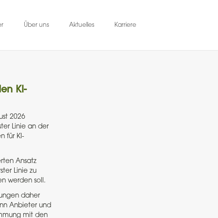
er
Über uns
Aktuelles
Karriere
en KI-
gust 2026
er Linie an der
 für KI-
erten Ansatz
ter Linie zu
n werden soll.
lungen daher
ann Anbieter und
timmung mit den