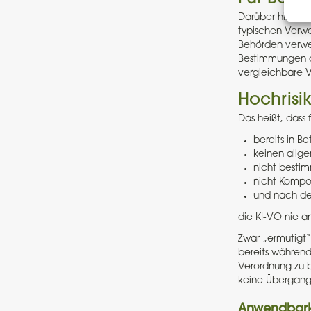
Darüber hinaus 
typischen Verw
Behörden verwen
Bestimmungen de
vergleichbare V
Hochrisi
Das heißt, dass 
bereits in Bet
keinen allg
nicht besti
nicht Kompo
und nach de
die KI-VO nie a
Zwar „ermutigt“ 
bereits während
Verordnung zu b
keine Übergangsf
Anwendbarke