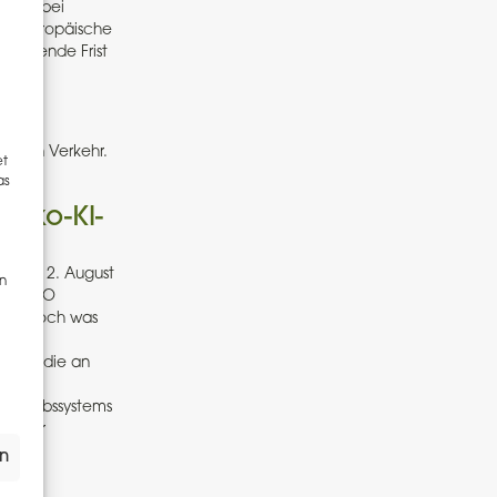
. Hierbei
as „Europäische
 geltende Frist
che in Verkehr.
et
as
siko-KI-
or dem 2. August
en
er KI-VO
den. Doch was
in die
ngen, die an
den
Betriebssystems
zgeber
en