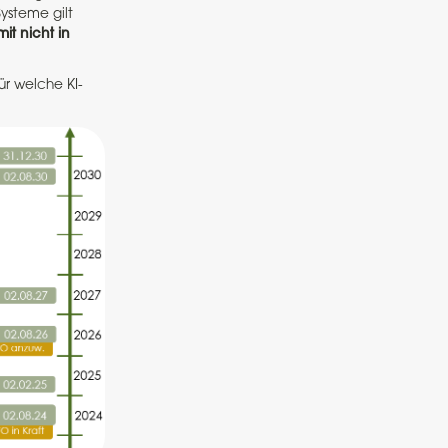
ysteme gilt
it nicht in
ür welche KI-