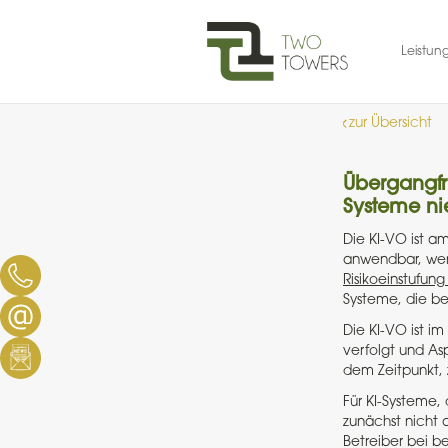
Skip
to
content
Leistun
zur Übersicht
Übergangfri
Systeme ni
Die KI-VO ist am
anwendbar, wen
Risikoeinstufun
Systeme, die ber
Die KI-VO ist im
verfolgt und Asp
dem Zeitpunkt, 
Für KI-Systeme,
zunächst nicht 
Betreiber bei b