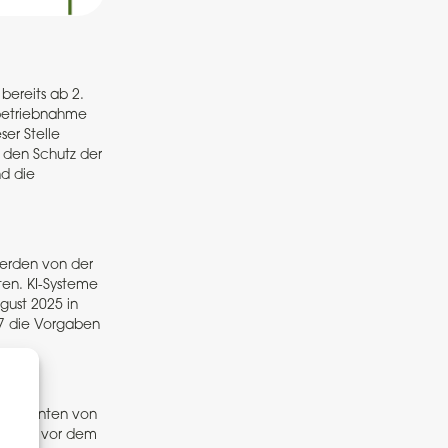
bereits ab 2.
nbetriebnahme
er Stelle
t den Schutz der
nd die
erden von der
ten. KI-Systeme
gust 2025 in
27 die Vorgaben
omponenten von
et und vor dem