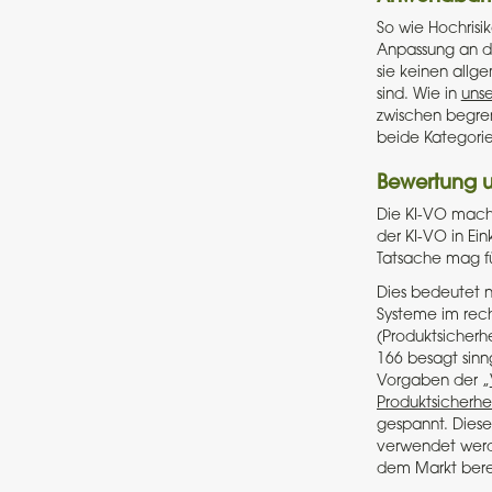
So wie Hochrisi
Anpassung an die
sie keinen all
sind. Wie in
unse
zwischen begren
beide Kategorie
Bewertung 
Die KI-VO macht
der KI-VO in Ei
Tatsache mag fü
Dies bedeutet na
Systeme im rech
(Produktsicherh
166 besagt sinn
Vorgaben der „
Produktsicherhe
gespannt. Dieses
verwendet werde
dem Markt berei