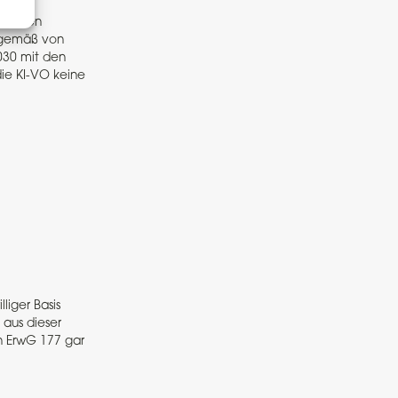
ach den
sgemäß von
030 mit den
die KI-VO keine
liger Basis
 aus dieser
n ErwG 177 gar