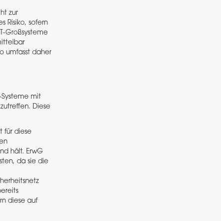
ht zur
 Risiko, sofern
IT-Großsysteme
ittelbar
ko umfasst daher
I-Systeme mit
utreffen. Diese
 für diese
ren
nd hält. ErwG
ten, da sie die
herheitsnetz
ereits
rn diese auf