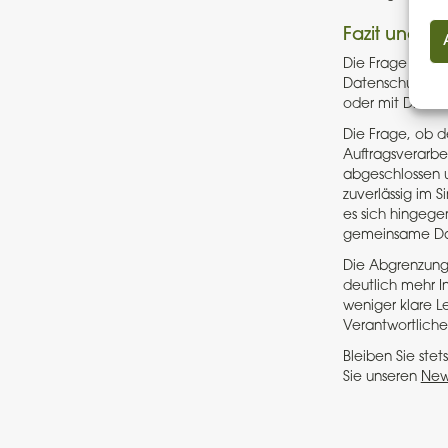
Fazit und R
Die Frage der A
Datenschutzprax
oder mit Dritte
Die Frage, ob d
Auftragsverarbe
abgeschlossen u
zuverlässig im 
es sich hingege
gemeinsame Da
Die Abgrenzungsh
deutlich mehr I
weniger klare L
Verantwortliche
Bleiben Sie st
Sie unseren
New