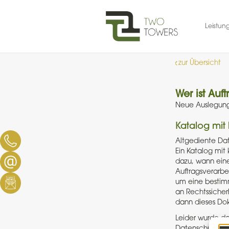
Skip
to
content
Leistun
zur Übersicht
Wer ist Auf
Neue Auslegungs
Katalog mit 
Altgediente Dat
Ein Katalog mit
dazu, wann eine
Auftragsverarbei
um eine bestim
an Rechtssicherh
dann dieses Do
Leider wurde da
Datenschutzauf