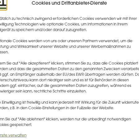
Cookies und Drittanbieter-Dienste
n, auf die eigene Expertise oder die deutlich unkonkretere Hilfestell
ätzlich zu technisch zwingend erforderlichen Cookies verwenden wir mit Ihrer
n online
willigung Technologien wie optionale Cookies, um Informationen in Ihrem
gerät zu speichern und/oder darauf zuzugreifen.
ellt das BayLDA jedoch eine neue Version dieses Klassikers zur Verfü
 kann. Das ist aus unserer Sicht sehr erfreulich.
ionale Cookies werden von uns oder unseren Partnern verwendet, um die
stung und Wirksamkeit unserer Website und unserer Werbemaßnahmen zu
rdings, dass sich die Behörde nun nicht mehr so konkret aus dem Fens
ssen.
zwischen Verantwortlichem und Auftragsverarbeiter angeht. Vielmeh
e nun Kriterien, entlang derer sich der Rat suchende Rechtsanwender
em Sie auf "Alle akzeptieren" klicken, stimmen Sie zu, dass alle Cookies platziert
ndung entlang hangeln kann. Hilfreich, aber halt auch aufwendiger al
rden und dass die gesammelten Daten zu den genannten Zwecken verarbeit
te bleibt natürlich mehr Raum für eigene Auslegung.
 ggf. an Empfänger außerhalb der EU/des EWR übertragen werden dürfen. D
enschutzniveau kann dort niedriger sein und es ist für Behörden in diesen
 konkrete Beispiele sind weiterhin vorhanden. So legt sich das LDA we
dern ggf. einfacher, auf die gesammelten Daten zuzugreifen, während es
l die „Beauftragung eines IT-Dienstleisters mit dem allgemeinen Supp
wieriger sein kann, rechtliche Schritte einzuleiten.
n
ufig) der systematische Zugang zu personenbezogenen Daten faktisc
e Einwilligung ist freiwillig und kann jederzeit mit Wirkung für die Zukunft widerruf
den, z.B. in den Cookie-Einstellungen in der Fußzeile der Website.
arbeitung sein soll. Ein Fall von enormer Praxisrelevanz, denn so mu
IT-Support-Anbieter
eine Auftragsverarbeitungsvereinbarung („AVV“
n Sie auf "Alle ablehnen" klicken, werden nur die unbedingt notwendigen
kies gespeichert.
int das Papier aber nunmehr zu wiederholen, was bereits der EDSA i
nste verwalten
 zum Thema hat verlauten lassen.