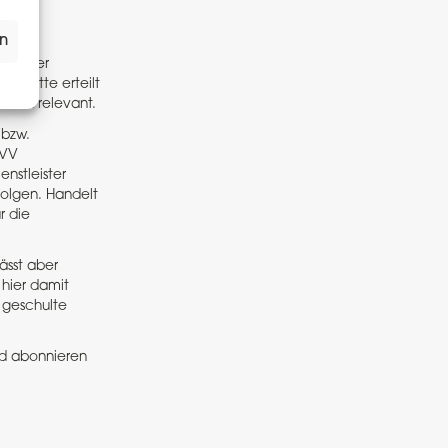
en
h in der
 Dritte erteilt
 hoch relevant.
 bzw.
AVV
nstleister
Folgen. Handelt
r die
ässt aber
 hier damit
t geschulte
nd abonnieren