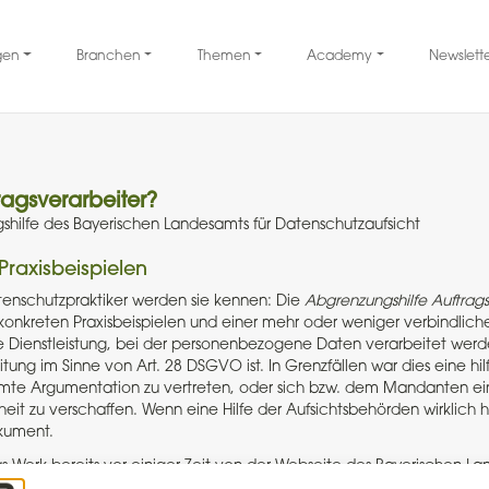
gen
Branchen
Themen
Academy
Newslett
tragsverarbeiter?
hilfe des Bayerischen Landesamts für Datenschutzaufsicht
Praxisbeispielen
enschutzpraktiker werden sie kennen: Die
Abgrenzungshilfe Auftrag
 konkreten Praxisbeispielen und einer mehr oder weniger verbindlic
 Dienstleistung, bei der personenbezogene Daten verarbeitet werd
tung im Sinne von Art. 28 DSGVO ist. In Grenzfällen war dies eine hil
mte Argumentation zu vertreten, oder sich bzw. dem Mandanten ei
eit zu verschaffen. Wenn eine Hilfe der Aufsichtsbehörden wirklich hi
kument.
s Werk bereits vor einiger Zeit von der Webseite des Bayerischen La
sicht („BayLDA“) genommen und Rechtsanwender musste, so sie dies