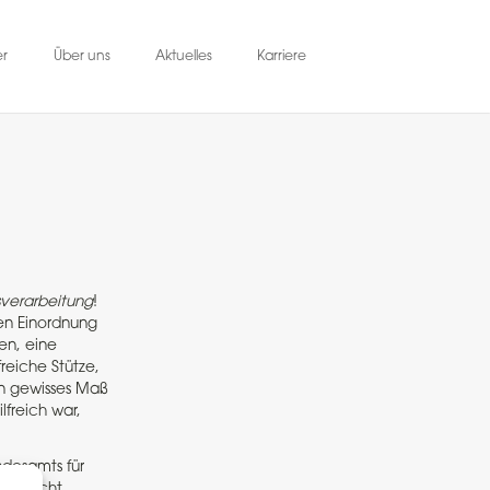
er
Über uns
Aktuelles
Karriere
sverarbeitung
!
hen Einordnung
en, eine
freiche Stütze,
n gewisses Maß
lfreich war,
ndesamts für
es nicht