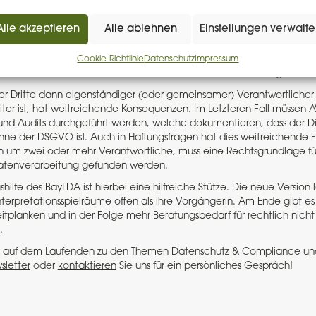
elevanz
Alle akzeptieren
Alle ablehnen
Einstellungen verwalt
bgrenzung von Auftragsverarbeitung und Verantwortlichkeit stellt sic
is enorm oft. Konkret immer dann, wenn ein Unternehmen Aufträge an
Cookie-Richtlinie
Datenschutz
Impressum
n zusammenarbeitet. Auch bei der Konzerndatenverarbeitung ist das
er Dritte dann eigenständiger (oder gemeinsamer) Verantwortlicher
iter ist, hat weitreichende Konsequenzen. Im Letzteren Fall müssen 
nd Audits durchgeführt werden, welche dokumentieren, dass der Die
Sinne der DSGVO ist. Auch in Haftungsfragen hat dies weitreichende 
n um zwei oder mehr Verantwortliche, muss eine Rechtsgrundlage fü
tenverarbeitung gefunden werden.
ilfe des BayLDA ist hierbei eine hilfreiche Stütze. Die neue Version l
nterpretationsspielräume offen als ihre Vorgängerin. Am Ende gibt es
eitplanken und in der Folge mehr Beratungsbedarf für rechtlich nich
.
ets auf dem Laufenden zu den Themen Datenschutz & Compliance u
sletter
oder
kontaktieren
Sie uns für ein persönliches Gespräch!