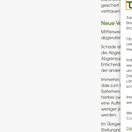
gesichert hatte
vertrauen.
Zus
Neue Versio
Ein
End
Mittlerweile st
abgerufen werden
Opt
Lei
Schade ist alle
me
die Abgrenzung 
Abgrenzungshilf
Ind
Entscheidungsfi
we
der anderen Sei
und
Dat
Immerhin: Einige
Län
dass zum Beispie
sch
Systemen, wen
hierbei (wie hä
Ihr
wer
eine Auftragsver
weniger jedem
Wen
werden.
Coo
Im Übrigen sche
Die
Stellungnahmen