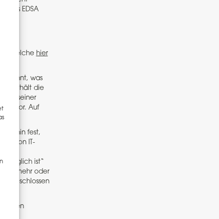
ung des EDSA
gung, welche
hier
ter lehnt, was
r enthält die
 bei seiner
s zuvor. Auf
et
as
iterhin fest,
ort von IT-
h möglich ist“
en
ss mit mehr oder
) abgeschlossen
n seinen